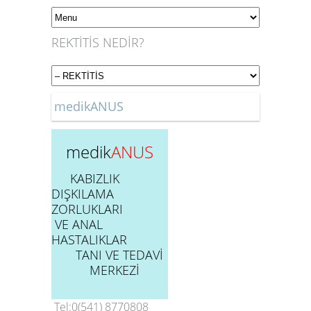
REKTİTİS NEDİR?
medikANUS
medik
ANUS
KABIZLIK
DIŞKILAMA
ZORLUKLARI
VE ANAL
HASTALIKLAR
TANI VE TEDAVİ
MERKEZİ
Tel:0(541) 8770808