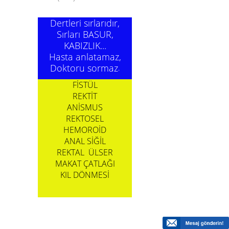
Dertleri sırlarıdır,
Sırları BASUR,
KABIZLIK...
Hasta anlatamaz,
Doktoru sormaz
.
FİSTÜL
REKTİT
ANİSMUS
REKTOSEL
HEMOROİD
ANAL SİĞİL
REKTAL ÜLSER
MAKAT ÇATLAĞI
KIL DÖNMESİ